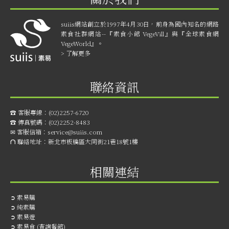
suiis網站創立於1997年4月30日，前身為國內知名的網路
素食社群網站--『素食小館 VegeVill』與『全球素食網
VegeWorld』。
> 了解更多
聯絡資訊
☎︎ 客服專線：
(02)2257-6720
☎︎ 傳真號碼：
(02)2252-8483
✉ 客服信箱：
service@suiis.com
⛫ 聯絡地址：
新北市板橋區大同街21巷18號1樓
相關連結
➲
素易購
➲
純素購
➲
素易遊
➲
素易食 (查詢餐館)