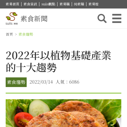
素易首頁
|
素食資訊
|
suiis觀點
|
素易購
|
純素購
|
素易遊
素食新聞
首頁
>
素食趨勢
2022年以植物基礎產業
的十大趨勢
2022/03/14
人氣：6086
素食趨勢