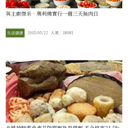
英主廚傑米‧奧利佛實行一週三天無肉日
2015/05/22
人氣：18081
生活健康
北縣抽驗素食產品防腐劑及殺菌劑 不合格率24.5%