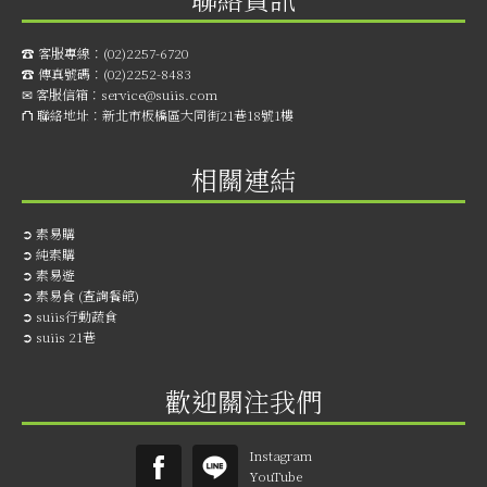
☎︎ 客服專線：
(02)2257-6720
☎︎ 傳真號碼：
(02)2252-8483
✉ 客服信箱：
service@suiis.com
⛫ 聯絡地址：
新北市板橋區大同街21巷18號1樓
相關連結
➲
素易購
➲
純素購
➲
素易遊
➲
素易食 (查詢餐館)
➲
suiis行動蔬食
➲
suiis 21巷
歡迎關注我們
Instagram
YouTube