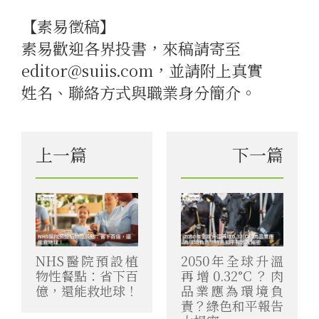
【素易徵稿】
素易歡迎各界投書，來稿請寄至
editor@suiis.com，並請附上真實
姓名、聯絡方式與職業身分簡介。
上一篇
下一篇
NHS醫院預設植
2050年全球升溫
物性餐點：省下百
再增0.32°C？肉
億，還能救地球！
品業應為環境負
責？綠色和平報告