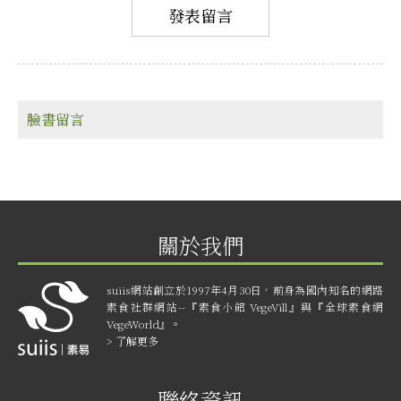
臉書留言
關於我們
suiis網站創立於1997年4月30日，前身為國內知名的網路
素食社群網站--『素食小館 VegeVill』與『全球素食網
VegeWorld』。
> 了解更多
聯絡資訊