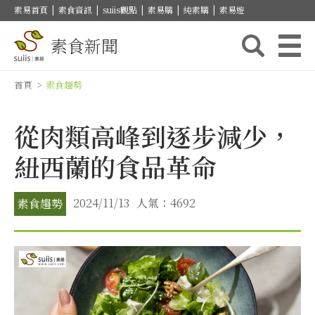
素易首頁
|
素食資訊
|
suiis觀點
|
素易購
|
純素購
|
素易遊
素食新聞
首頁
>
素食趨勢
從肉類高峰到逐步減少，
紐西蘭的食品革命
2024/11/13
人氣：4692
素食趨勢